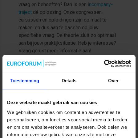
vraag en behoeften? Dan is een
incompany-
traject
dé oplossing. Onze congressen,
cursussen en opleidingen zijn op maat te
maken, en dus aan te passen op jouw
specifieke vraag. De theorie sluit zo optimaal
aan bij jouw praktijksituatie. Heb je interesse?
Vraag gerust meer informatie aan!
MEER INFORMATIE OVER INCOMPANY
Toestemming
Details
Over
Deze website maakt gebruik van cookies
We gebruiken cookies om content en advertenties te
personaliseren, om functies voor social media te bieden
en om ons websiteverkeer te analyseren. Ook delen we
informatie over uw gebruik van onze site met onze