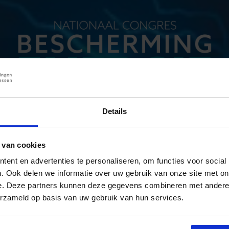
Details
oor een veilig en veerkrachtig 
 van cookies
ent en advertenties te personaliseren, om functies voor social
. Ook delen we informatie over uw gebruik van onze site met on
e. Deze partners kunnen deze gegevens combineren met andere i
HOU MIJ OP DE HOOGTE
erzameld op basis van uw gebruik van hun services.