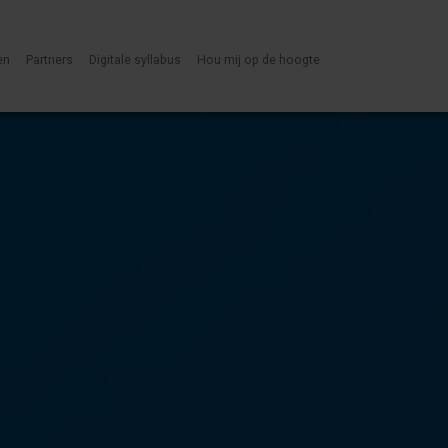
en
Partners
Digitale syllabus
Hou mij op de hoogte