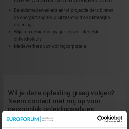
Beleidsmedewerkers en/of projectleiders binnen
de energietransitie, duurzaamheid en ruimtelijke
ordening
Wijk- en gebiedsmanagers en/of stedelijk
ontwikkelaars
Medewerkers van woningcorporatie
Wil je deze opleiding graag volgen?
Neem contact met mij op voor
persoonlijk opleidingsadvies.
Cursus Projectaanpak Warmtebedrijf en Warmtenetten
is op maat te volgen. Wil je meer informatie over alle