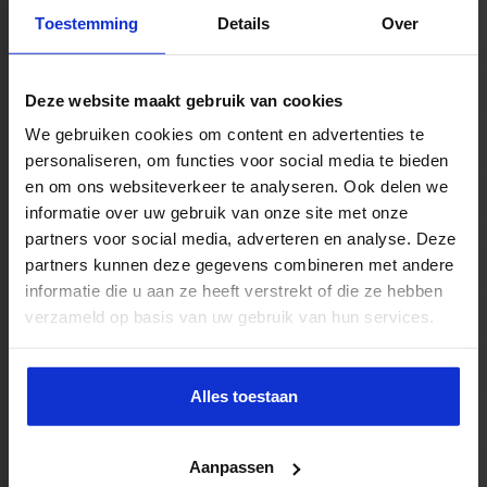
mogelijkheden? Neem dan contact op met Sandra
Toestemming
Details
Over
Donkers-Habraken.
Deze website maakt gebruik van cookies
We gebruiken cookies om content en advertenties te
personaliseren, om functies voor social media te bieden
en om ons websiteverkeer te analyseren. Ook delen we
informatie over uw gebruik van onze site met onze
Sandra Donkers-Habraken
partners voor social media, adverteren en analyse. Deze
partners kunnen deze gegevens combineren met andere
040 2972 770
informatie die u aan ze heeft verstrekt of die ze hebben
SANDRA.DONKERS@EUROFORUM.NL
verzameld op basis van uw gebruik van hun services.
Wil jij dat we op dit thema aanbod ontwikkelen?
Alles toestaan
Klik op onderstaande knop om je interesse te
tonen!
Aanpassen
Bij voldoende interesse gaan we zo snel mogelijk