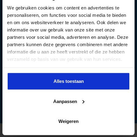
We gebruiken cookies om content en advertenties te
personaliseren, om functies voor social media te bieden
en om ons websiteverkeer te analyseren. Ook delen we
informatie over uw gebruik van onze site met onze
Persoonlijk advies nodig?
partners voor social media, adverteren en analyse. Deze
partners kunnen deze gegevens combineren met andere
Hoi, Ik ben Sandra en ben een specialist op dit
informatie die u aan ze heeft verstrekt of die ze hebben
vakgebied. Je kunt mij bereiken via onderstaande
verzameld op basis van uw gebruik van hun services.
gegevens of via de chat.
040 2972 770
Alles toestaan
SANDRA.DONKERS@EUROFORUM.NL
Aanpassen
Weigeren