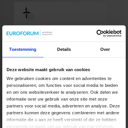
Module 1:
Duurzame energie: De markt, de
transitie en het beleid
Toestemming
Details
Over
Wat zijn de marktontwikkelingen en
technische mogelijkheden en hoe vertaal
Deze website maakt gebruik van cookies
je het raamwerk van beleid en subsidies
naar je eigen situatie?
We gebruiken cookies om content en advertenties te
personaliseren, om functies voor social media te bieden
en om ons websiteverkeer te analyseren. Ook delen we
informatie over uw gebruik van onze site met onze
partners voor social media, adverteren en analyse. Deze
partners kunnen deze gegevens combineren met andere
Module 2:
informatie die u aan ze heeft verstrekt of die ze hebben
verzameld op basis van uw gebruik van hun services.