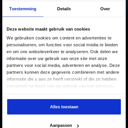
Financiering als sleutel tot de
Toestemming
Details
Over
energietransitie
16 september 2026
Deze website maakt gebruik van cookies
We gebruiken cookies om content en advertenties te
personaliseren, om functies voor social media te bieden
en om ons websiteverkeer te analyseren. Ook delen we
RESERVEER TICKETS
informatie over uw gebruik van onze site met onze
partners voor social media, adverteren en analyse. Deze
IK WIL ME INSCHRIJVEN
partners kunnen deze gegevens combineren met andere
informatie die u aan ze heeft verstrekt of die ze hebben
verzameld op basis van uw gebruik van hun services.
Alles toestaan
Aanpassen