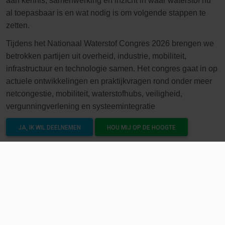
aan kennis, samenwerking en inzicht in waar waterstof nu
al toepasbaar is en wat nodig is om volgende stappen te
zetten.
Tijdens het Nationaal Waterstof Congres 2026 brengen we
betrokken partijen uit overheid, industrie, mobiliteit,
infrastructuur en technologie samen. Het congres gaat in op
actuele ontwikkelingen en praktijkvragen rond onder meer
netcongestie, mobiliteit, waterstofhubs, veiligheid,
vergunningverlening en systeemintegratie
JA, IK WIL DEELNEMEN
HOU MIJ OP DE HOOGTE
Kernvragen:
Hoe versnellen we infrastructuur,
vergunningverlening en uitvoering?
Hoe bouwen we aan voldoende vraag en een
gezonde markt?
Wat hebben gebruikers nodig om waterstof echt te